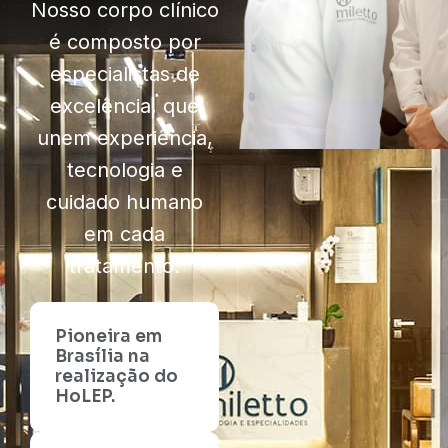
Nosso corpo clínico
é composto por
especialistas de
excelência, que
unem experiência,
tecnologia e
cuidado humano
em cada
tratamento.
Pioneira em
Brasília na
realização do
HoLEP.