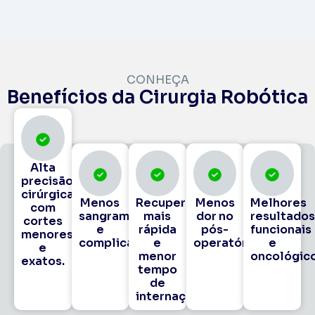
CONHEÇA
Benefícios da Cirurgia Robótica
Alta
precisão
cirúrgica
Menos
Recuperação
Menos
Melhores
com
sangramento
mais
dor no
resultado
cortes
e
rápida
pós-
funcionais
menores
complicações.
e
operatório.
e
e
menor
oncológico
exatos.
tempo
de
internação.