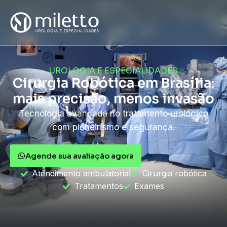
UROLOGIA E ESPECIALIDADES
Cirurgia Robótica em Brasília:
mais precisão, menos invasão
Tecnologia avançada no tratamento urológico
com pioneirismo e segurança.
Agende sua avaliação agora
Atendimento ambulatorial
Cirurgia robótica
Tratamentos
Exames